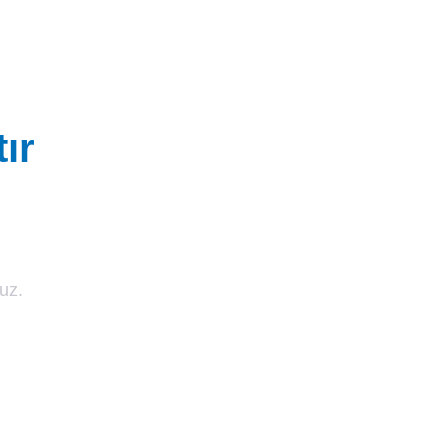
ır
uz.